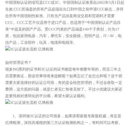
中国强制认证的缩写是CCC或3C。中国强制认证体系自2002年5月1日起
生效.CCC所涵盖的所有产品必须在出口到中国之前申请CCC标志，并符
合所有中国强制性标准。只有当产品涉及商业交易和贸易时才需要
CCC。CCC工艺不仅适用于进口产品，也适用于“中国强制认证产品目
录”中提及的国产产品。受CCC约束的产品涵盖140个子类别，分为17
类，包括家用电器，汽车，摩托车，安全眼镜，照明产品，IT / AV，电
信产品，工业部件，玩具，电缆和电线等。
如何管理证书？
很多ISO系列的证书和3C认证的证书都是每年都要年审的，而且三年之
后需要换证，那这些事情谁来提醒呢？如果忘记了会怎么样呢？这个就
需要大家选择好的认证公司啦，有的是会给您管理的，不过会收取一定
费用，这方面的问题，就是仁者见仁智者见智了。不过小优建议大家还
是要找相对透明化的平台哦，希望大家认证顺利。
1、深圳做3C认证的公司很多，如果讲那家最专家最权威，肯定是
亿博检测，深圳具规模的第三方认证检测机构之一，有时间可以考察。