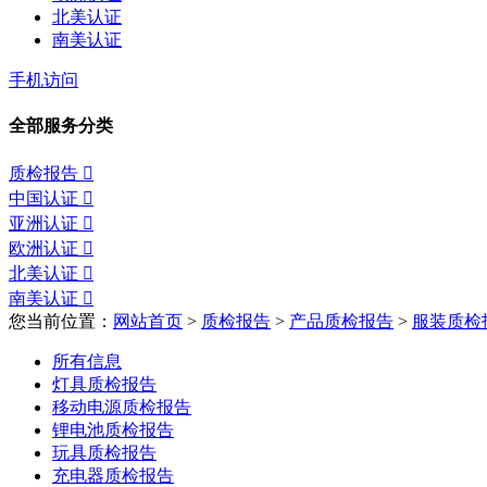
北美认证
南美认证
手机访问
全部服务分类
质检报告

中国认证

亚洲认证

欧洲认证

北美认证

南美认证

您当前位置：
网站首页
>
质检报告
>
产品质检报告
>
服装质检
所有信息
灯具质检报告
移动电源质检报告
锂电池质检报告
玩具质检报告
充电器质检报告