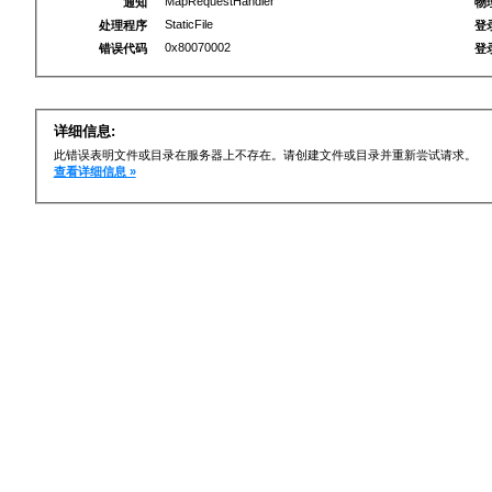
MapRequestHandler
通知
物
StaticFile
处理程序
登
0x80070002
错误代码
登
详细信息:
此错误表明文件或目录在服务器上不存在。请创建文件或目录并重新尝试请求。
查看详细信息 »