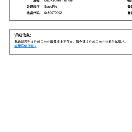
MapRequestHandler
通知
物
StaticFile
处理程序
登
0x80070002
错误代码
登
详细信息:
此错误表明文件或目录在服务器上不存在。请创建文件或目录并重新尝试请求。
查看详细信息 »