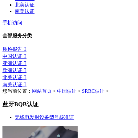
北美认证
南美认证
手机访问
全部服务分类
质检报告

中国认证

亚洲认证

欧洲认证

北美认证

南美认证

您当前位置：
网站首页
>
中国认证
>
SRRC认证
>
蓝牙BQB认证
无线电发射设备型号核准证